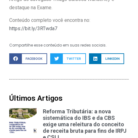
destaque na Exame.
Conteúdo completo você encontra no:
https://bit.ly/3RTwda7
Compartilhe esse conteúdo em suas redes sociais.
FACEBOOK
TWITTER
LINKEDIN
Últimos Artigos
Reforma Tributária: a nova
sistemática do IBS e da CBS
exige uma releitura do conceito
de receita bruta para fins de IRPJ
e CSLL.