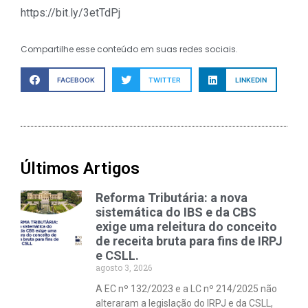
https://bit.ly/3etTdPj
Compartilhe esse conteúdo em suas redes sociais.
FACEBOOK
TWITTER
LINKEDIN
Últimos Artigos
Reforma Tributária: a nova
sistemática do IBS e da CBS
exige uma releitura do conceito
de receita bruta para fins de IRPJ
e CSLL.
agosto 3, 2026
A EC nº 132/2023 e a LC nº 214/2025 não
alteraram a legislação do IRPJ e da CSLL,